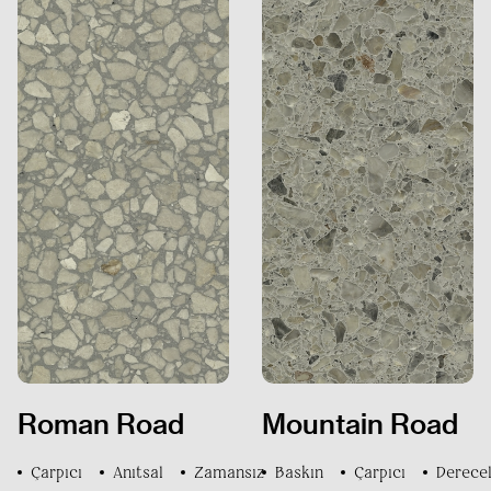
Hükümler ve Koşullar
Gizlilik Politikası
Roman Road
Mountain Road
Çarpıcı
Anıtsal
Zamansız
Baskın
Çarpıcı
Derecel