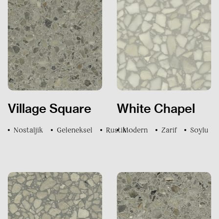
DÖKÜMANLAR
BİZE ULAŞIN
SSS
Village Square
White Chapel
Nostaljik
Geleneksel
Rustik
Modern
Zarif
Soylu