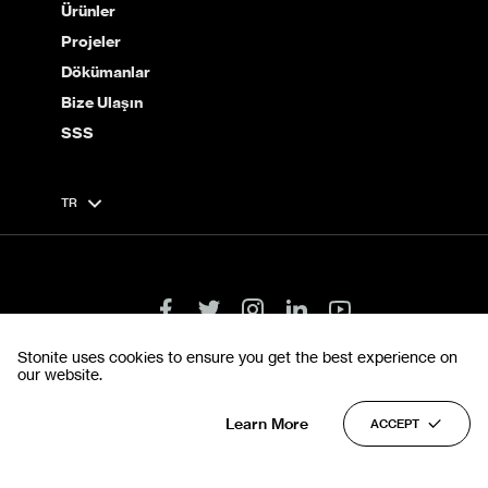
Ürünler
Projeler
Dökümanlar
Bize Ulaşın
SSS
TR
Stonite uses cookies to ensure you get the best experience on
our website.
Hükümler ve Koşullar
Gizlilik Politikası
© 2022 Stonite. Tüm hakları saklıdır.
Learn More
ACCEPT