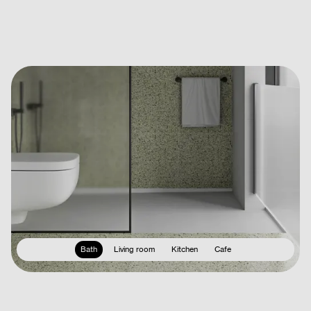
Bath
Living room
Kitchen
Cafe
Bize Ulaşın