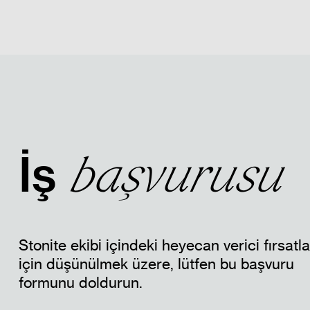
DÖKÜMANLAR
BİZE ULAŞIN
SSS
Bize Ulaş
İş
başvurusu
Stonite ekibi içindeki heyecan verici fırsatla
için düşünülmek üzere, lütfen bu başvuru
Hükümler ve Koşullar
Gizlilik Politikası
formunu doldurun.