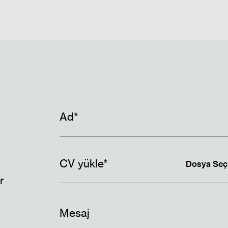
ın
CV yükle*
Dosya Seç
r